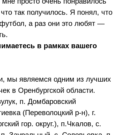
 мне просто очень понравилось
 что так получилось. Я понял, что
 футбол, а раз они это любят —
ть.
нимаетесь в рамках вашего
и, мы являемся одним из лучших
ек в Оренбургской области.
зулук, п. Домбаровский
иевка (Переволоцкий р-н), г.
ский гор. округ.), п.Чкалов, с.
п. Зауральный, с. Соловьевка, п.