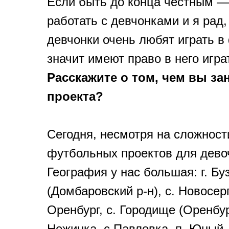
Если быть до конца честным —
работать с девчонками и я рад,
девчонки очень любят играть в
значит имеют право в него игра
Расскажите о том, чем вы за
проекта?
Сегодня, несмотря на сложност
футбольных проектов для девоч
География у нас большая: г. Бу
(Домбаровский р-н), с. Новосерг
Оренбург, с. Городище (Оренбург
Нежинка, с.Павловка, п. Юный, 