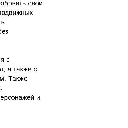
робовать свои
 подвижных
ть
без
я с
, а также с
м. Также
,
персонажей и