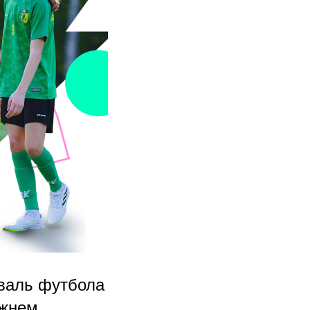
валь футбола
ижнем