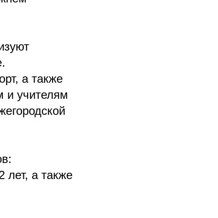
изуют
.
рт, а также
м и учителям
жегородской
в:
 лет, а также